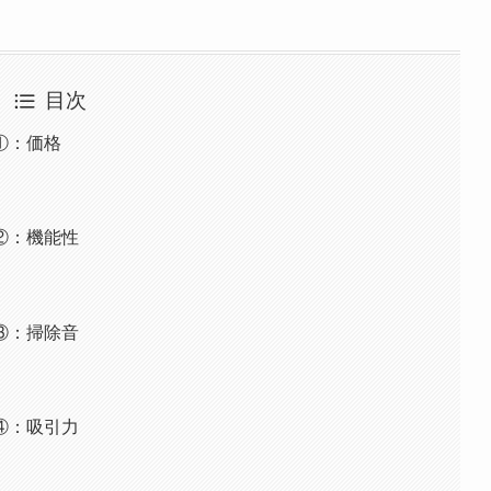
目次
①：価格
②：機能性
性
③：掃除音
音
④：吸引力
力