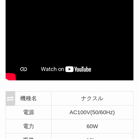
機種名
ナクスル
電源
AC100V(50/60Hz)
電力
60W