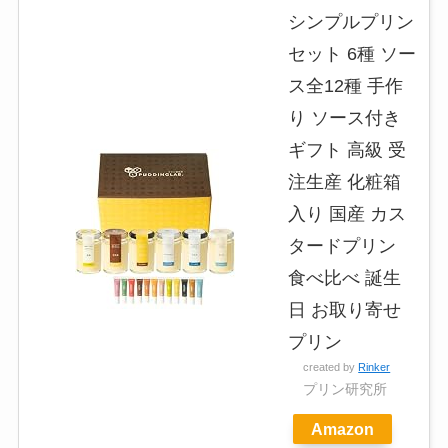
シンプルプリン
セット 6種 ソー
ス全12種 手作
り ソース付き
ギフト 高級 受
注生産 化粧箱
入り 国産 カス
タードプリン
食べ比べ 誕生
日 お取り寄せ
プリン
created by
Rinker
プリン研究所
Amazon