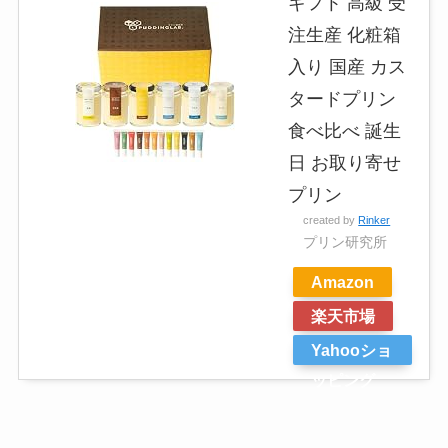
ギフト 高級 受
注生産 化粧箱
入り 国産 カス
タードプリン
食べ比べ 誕生
日 お取り寄せ
プリン
created by
Rinker
プリン研究所
Amazon
楽天市場
Yahooショ
ッピング