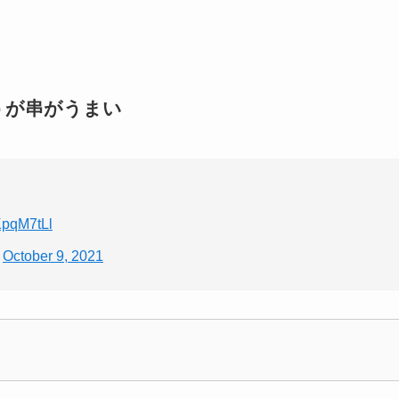
うが串がうまい
SKpqM7tLl
)
October 9, 2021