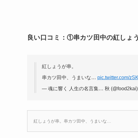
良い口コミ：①串カツ田中の紅しょ
紅しょうが串。
串カツ田中、うまいな…
pic.twitter.com/z
— 魂に響く 人生の名言集… 秋 (@food2kai
紅しょうが串。串カツ田中、うまいな…