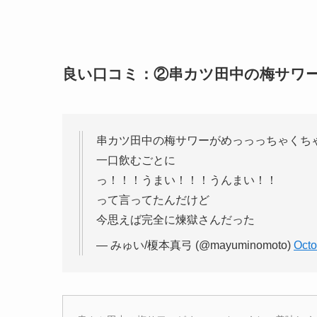
良い口コミ：②串カツ田中の梅サワ
串カツ田中の梅サワーがめっっっちゃくち
一口飲むごとに
っ！！！うまい！！！うんまい！！
って言ってたんだけど
今思えば完全に煉獄さんだった
— みゅい/榎本真弓 (@mayuminomoto)
Octo