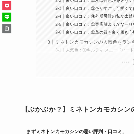
良い口コミ：②次は何色かを迷うく
良い口コミ：③色がすごく可愛くて
良い口コミ：④外反母趾の私が太鼓
良い口コミ：⑤実店舗よりかなーり
良い口コミ：⑥革の質も良く履き心
ミネトンカモカシンの人気色をラン
人気色：①キルティ スエードハード
【ぶかぶか？】ミネトンカモカシン
まず
ミネトンカモカシンの悪い評判・口コミ
。