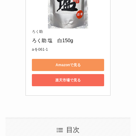
ろく助
ろく助 塩　白150g
a-fj-061-1
Amazonで見る
楽天市場で見る
目次