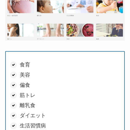
食育
美容
偏食
筋トレ
離乳食
ダイエット
生活習慣病