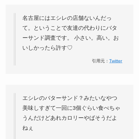
名古屋には
エシレ
の店舗ないんだっ
て。ということで友達の代わりに
バタ
ーサンド
調査です。 小さい。
高い
。お
いしかったら許す♡
引用元：
Twitter
エシレ
の
バターサンド
？みたいなやつ
美味しすぎて一回に3個ぐらい食べちゃ
うんだけどあれ
カロリー
やばそうだよ
ねぇ