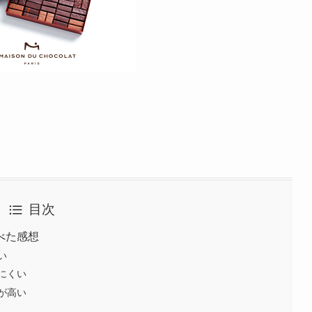
目次
べた感想
い
にくい
が高い